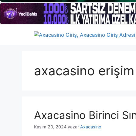
İçeriğe
atla
axacasino erişi
Axacasino Birinci Sın
Kasım 20, 2024
yazar
Axacasino