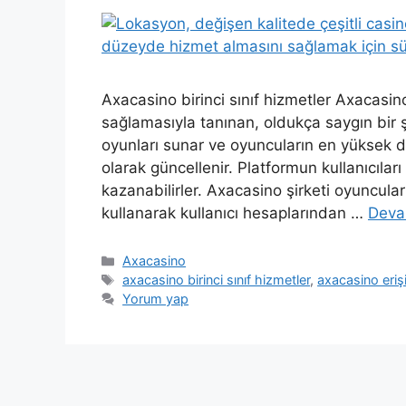
Axacasino birinci sınıf hizmetler Axacasino
sağlamasıyla tanınan, oldukça saygın bir ş
oyunları sunar ve oyuncuların en yüksek d
olarak güncellenir. Platformun kullanıcılar
kazanabilirler. Axacasino şirketi oyuncuları
kullanarak kullanıcı hesaplarından …
Deva
Kategoriler
Axacasino
Etiketler
axacasino birinci sınıf hizmetler
,
axacasino eri
Yorum yap