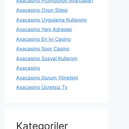
Axacasino Promosyon Avantajları
Axacasino Oyun Sitesi
Axacasino Uygulama Kullanımı
Axacasino Yeni Adresler
Axacasino En İyi Casino
Axacasino Spor Casino
Axacasino Sosyal Kullanım
Axacasino
Axacasino Durum Yönetimi
Axacasino Ücretsiz Tv
Kategoriler