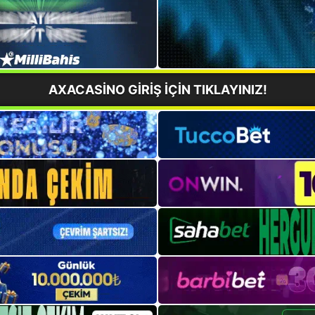
AXACASİNO GİRİŞ İÇİN TIKLAYINIZ!