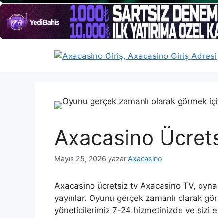
İçeriğe
atla
Axacasino Ücrets
Mayıs 25, 2026
yazar
Axacasino
Axacasino ücretsiz tv Axacasino TV, oynadı
yayınlar. Oyunu gerçek zamanlı olarak gö
yöneticilerimiz 7-24 hizmetinizde ve sizi 