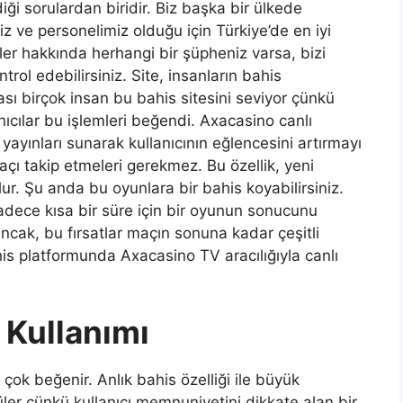
iği sorulardan biridir. Biz başka bir ülkede
miz ve personelimiz olduğu için Türkiye’de en iyi
iler hakkında herhangi bir şüpheniz varsa, bizi
rol edebilirsiniz. Site, insanların bahis
ası birçok insan bu bahis sitesini seviyor çünkü
nıcılar bu işlemleri beğendi. Axacasino canlı
e yayınları sunarak kullanıcının eğlencesini artırmayı
açı takip etmeleri gerekmez. Bu özellik, yeni
lur. Şu anda bu oyunlara bir bahis koyabilirsiniz.
Sadece kısa bir süre için bir oyunun sonucunu
cak, bu fırsatlar maçın sonuna kadar çeşitli
is platformunda Axacasino TV aracılığıyla canlı
 Kullanımı
 çok beğenir. Anlık bahis özelliği ile büyük
ler çünkü kullanıcı memnuniyetini dikkate alan bir