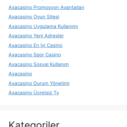
Axacasino Promosyon Avantajları
Axacasino Oyun Sitesi
Axacasino Uygulama Kullanımı
Axacasino Yeni Adresler
Axacasino En İyi Casino
Axacasino Spor Casino
Axacasino Sosyal Kullanım
Axacasino
Axacasino Durum Yönetimi
Axacasino Ücretsiz Tv
Kategoriler