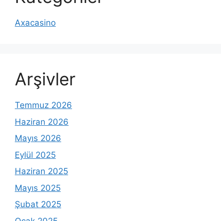
Axacasino
Arşivler
Temmuz 2026
Haziran 2026
Mayıs 2026
Eylül 2025
Haziran 2025
Mayıs 2025
Şubat 2025
Ocak 2025