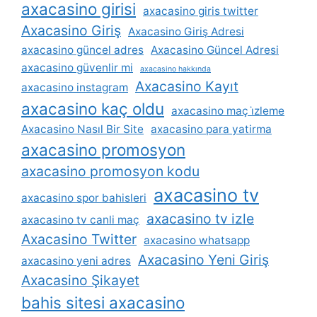
axacasino girisi
axacasino giris twitter
Axacasino Giriş
Axacasino Giriş Adresi
axacasino güncel adres
Axacasino Güncel Adresi
axacasino güvenlir mi
axacasino hakkında
Axacasino Kayıt
axacasino instagram
axacasino kaç oldu
axacasino maç i̇zleme
Axacasino Nasıl Bir Site
axacasino para yatirma
axacasino promosyon
axacasino promosyon kodu
axacasino tv
axacasino spor bahisleri
axacasino tv izle
axacasino tv canli maç
Axacasino Twitter
axacasino whatsapp
Axacasino Yeni Giriş
axacasino yeni adres
Axacasino Şikayet
bahis sitesi axacasino