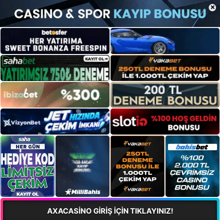
×
AXACASİNO GİRİŞ İÇİN TIKLAYINIZ!