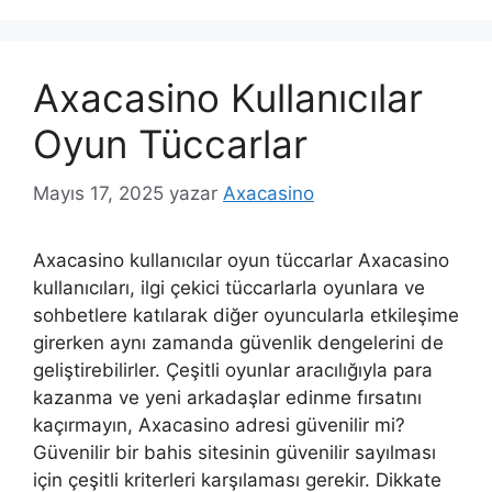
Axacasino Kullanıcılar
Oyun Tüccarlar
Mayıs 17, 2025
yazar
Axacasino
Axacasino kullanıcılar oyun tüccarlar Axacasino
kullanıcıları, ilgi çekici tüccarlarla oyunlara ve
sohbetlere katılarak diğer oyuncularla etkileşime
girerken aynı zamanda güvenlik dengelerini de
geliştirebilirler. Çeşitli oyunlar aracılığıyla para
kazanma ve yeni arkadaşlar edinme fırsatını
kaçırmayın, Axacasino adresi güvenilir mi?
Güvenilir bir bahis sitesinin güvenilir sayılması
için çeşitli kriterleri karşılaması gerekir. Dikkate