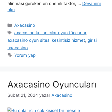
alınması gereken en önemli faktör, …
Devamını
oku
Kategoriler
Axacasino
Etiketler
axacasino kullanıcılar oyun tüccarlar
,
axacasino oyun sitesi kesintisiz hizmet
,
girisi
axacasino
Yorum yap
Axacasino Oyuncuları
Şubat 21, 2024
yazar
Axacasino