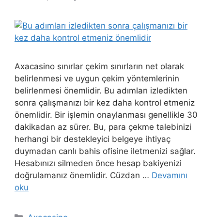
Axacasino sınırlar çekim sınırların net olarak
belirlenmesi ve uygun çekim yöntemlerinin
belirlenmesi önemlidir. Bu adımları izledikten
sonra çalışmanızı bir kez daha kontrol etmeniz
önemlidir. Bir işlemin onaylanması genellikle 30
dakikadan az sürer. Bu, para çekme talebinizi
herhangi bir destekleyici belgeye ihtiyaç
duymadan canlı bahis ofisine iletmenizi sağlar.
Hesabınızı silmeden önce hesap bakiyenizi
doğrulamanız önemlidir. Cüzdan …
Devamını
oku
Kategoriler