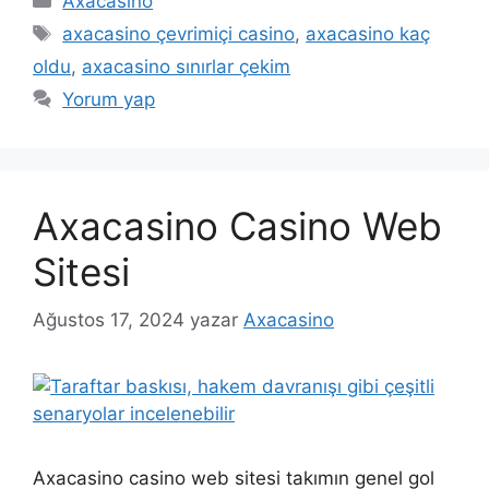
Axacasino
Etiketler
axacasino çevrimiçi casino
,
axacasino kaç
oldu
,
axacasino sınırlar çekim
Yorum yap
Axacasino Casino Web
Sitesi
Ağustos 17, 2024
yazar
Axacasino
Axacasino casino web sitesi takımın genel gol