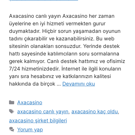
Axacasino canlı yayın Axacasino her zaman
üyelerine en iyi hizmeti vermekten gurur
duymaktadır. Hiçbir sorun yaşamadan oyunun
tadını çıkarabilir ve kazanabilirsiniz. Bu web
sitesinin olanakları sonsuzdur. Yerinde destek
hattı sayesinde katılımcıların soru sormalarına
gerek kalmıyor. Canlı destek hattımız ve ofisimiz
7/24 hizmetinizdedir. İnternet ile ilgili konuların
yanı sıra hesabınız ve katkılarınızın kalitesi
hakkında da birçok …
Devamını oku
Kategoriler
Axacasino
Etiketler
axacasino canlı yayın
,
axacasino kaç oldu
,
axacasino şirket bilgileri
Yorum yap