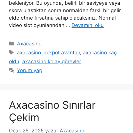
bekleniyor. Bu oyunda, belirli bir seviyeye veya
skora ulaştıktan sonra normalden farklı bir gelir
elde etme fırsatına sahip olacaksınız. Normal
video slot oyunlarından …
Devamını oku
Kategoriler
Axacasino
Etiketler
axacasino jackpot avantajı
,
axacasino kaç
oldu
,
axacasino kolay görevler
Yorum yap
Axacasino Sınırlar
Çekim
Ocak 25, 2025
yazar
Axacasino