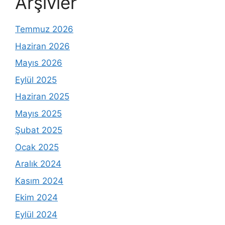
Arşivler
Temmuz 2026
Haziran 2026
Mayıs 2026
Eylül 2025
Haziran 2025
Mayıs 2025
Şubat 2025
Ocak 2025
Aralık 2024
Kasım 2024
Ekim 2024
Eylül 2024