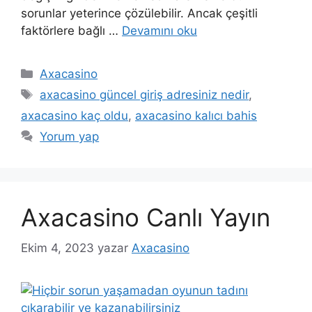
sorunlar yeterince çözülebilir. Ancak çeşitli
faktörlere bağlı …
Devamını oku
Kategoriler
Axacasino
Etiketler
axacasino güncel giriş adresiniz nedir
,
axacasino kaç oldu
,
axacasino kalıcı bahis
Yorum yap
Axacasino Canlı Yayın
Ekim 4, 2023
yazar
Axacasino