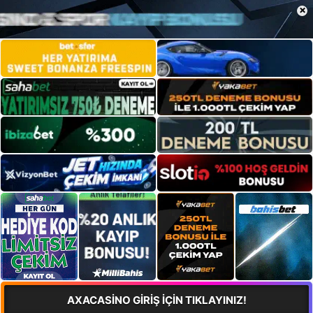
×
AXACASİNO GİRİŞ İÇİN TIKLAYINIZ!