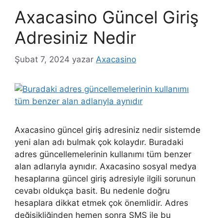
Axacasino Güncel Giriş
Adresiniz Nedir
Şubat 7, 2024
yazar
Axacasino
Axacasino güncel giriş adresiniz nedir sistemde
yeni alan adı bulmak çok kolaydır. Buradaki
adres güncellemelerinin kullanımı tüm benzer
alan adlarıyla aynıdır. Axacasino sosyal medya
hesaplarına güncel giriş adresiyle ilgili sorunun
cevabı oldukça basit. Bu nedenle doğru
hesaplara dikkat etmek çok önemlidir. Adres
değişikliğinden hemen sonra SMS ile bu