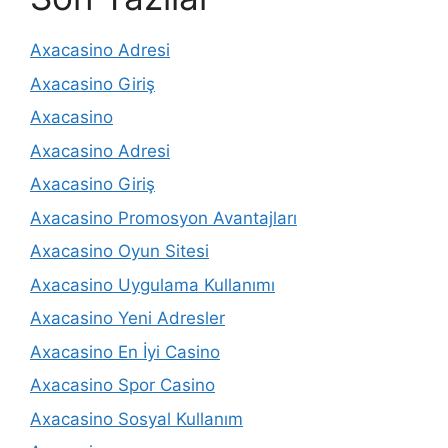
Axacasino Adresi
Axacasino Giriş
Axacasino
Axacasino Adresi
Axacasino Giriş
Axacasino Promosyon Avantajları
Axacasino Oyun Sitesi
Axacasino Uygulama Kullanımı
Axacasino Yeni Adresler
Axacasino En İyi Casino
Axacasino Spor Casino
Axacasino Sosyal Kullanım