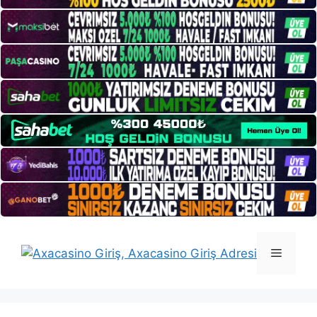
İçeriğe
atla
Menü