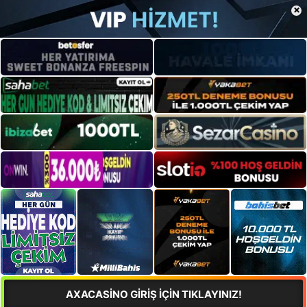
×
AXACASİNO GİRİŞ İÇİN TIKLAYINIZ!