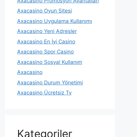
Axacasino Promosyon Avantajları
Axacasino Oyun Sitesi
Axacasino Uygulama Kullanımı
Axacasino Yeni Adresler
Axacasino En İyi Casino
Axacasino Spor Casino
Axacasino Sosyal Kullanım
Axacasino
Axacasino Durum Yönetimi
Axacasino Ücretsiz Tv
Kategoriler