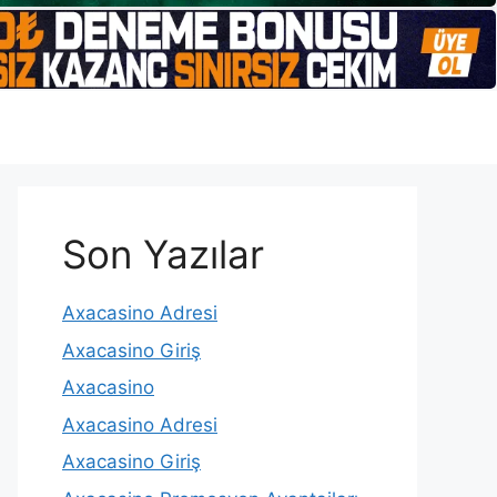
Son Yazılar
Axacasino Adresi
Axacasino Giriş
Axacasino
Axacasino Adresi
Axacasino Giriş