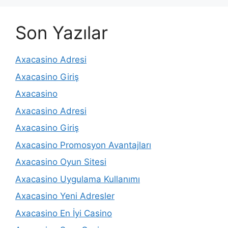
Son Yazılar
Axacasino Adresi
Axacasino Giriş
Axacasino
Axacasino Adresi
Axacasino Giriş
Axacasino Promosyon Avantajları
Axacasino Oyun Sitesi
Axacasino Uygulama Kullanımı
Axacasino Yeni Adresler
Axacasino En İyi Casino