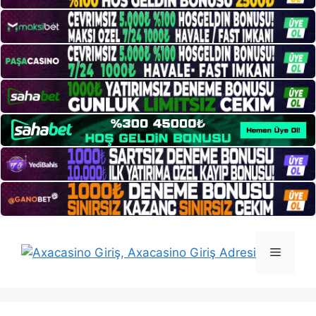
İçeriğe
atla
Menü