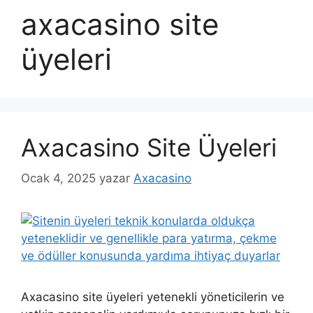
axacasino site
üyeleri
Axacasino Site Üyeleri
Ocak 4, 2025
yazar
Axacasino
Axacasino site üyeleri yetenekli yöneticilerin ve