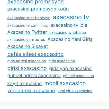
axacasino promosyon
axacasino promosyon kodu
axacasino tv
axacasino spor bahisleri
axacasino tv izle
axacasino tv canli maç
Axacasino Twitter
axacasino whatsapp
Axacasino Yeni Giriş
axacasino yeni adres
Axacasino Şikayet
bahis sitesi axacasino
giris adresi axacasino
giris axacasino
girisi axacasino
giris yap axacasino
güncel adresi axacasino
güncel axacasino
mobil axacasino
kayit axacasino
yeni adresi axacasino
yeni giris axacasino