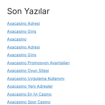
Son Yazılar
Axacasino Adresi
Axacasino Giriş
Axacasino
Axacasino Adresi
Axacasino Giriş
Axacasino Promosyon Avantajları
Axacasino Oyun Sitesi
Axacasino Uygulama Kullanımı
Axacasino Yeni Adresler
Axacasino En İyi Casino
Axacasino Spor Casino