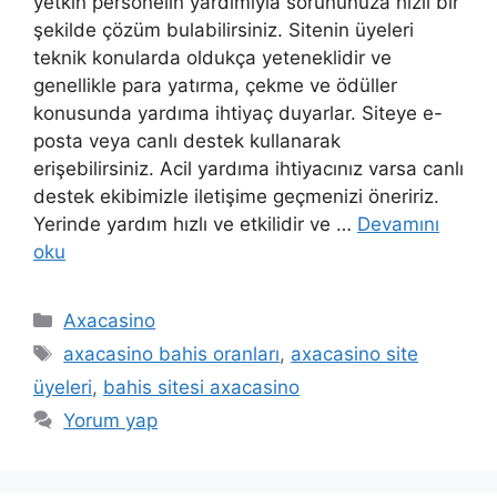
yetkin personelin yardımıyla sorununuza hızlı bir
şekilde çözüm bulabilirsiniz. Sitenin üyeleri
teknik konularda oldukça yeteneklidir ve
genellikle para yatırma, çekme ve ödüller
konusunda yardıma ihtiyaç duyarlar. Siteye e-
posta veya canlı destek kullanarak
erişebilirsiniz. Acil yardıma ihtiyacınız varsa canlı
destek ekibimizle iletişime geçmenizi öneririz.
Yerinde yardım hızlı ve etkilidir ve …
Devamını
oku
Kategoriler
Axacasino
Etiketler
axacasino bahis oranları
,
axacasino site
üyeleri
,
bahis sitesi axacasino
Yorum yap