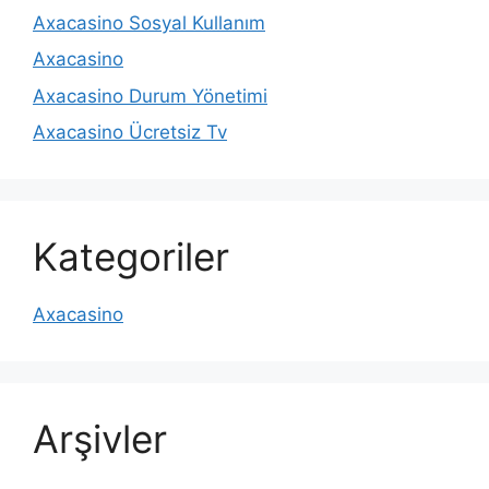
Axacasino Sosyal Kullanım
Axacasino
Axacasino Durum Yönetimi
Axacasino Ücretsiz Tv
Kategoriler
Axacasino
Arşivler