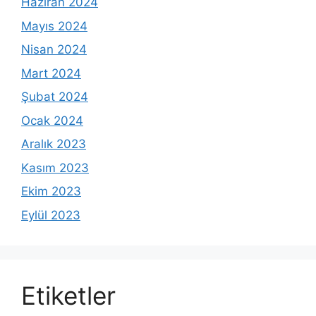
Haziran 2024
Mayıs 2024
Nisan 2024
Mart 2024
Şubat 2024
Ocak 2024
Aralık 2023
Kasım 2023
Ekim 2023
Eylül 2023
Etiketler