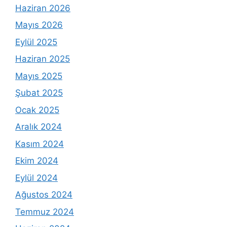
Haziran 2026
Mayıs 2026
Eylül 2025
Haziran 2025
Mayıs 2025
Şubat 2025
Ocak 2025
Aralık 2024
Kasım 2024
Ekim 2024
Eylül 2024
Ağustos 2024
Temmuz 2024