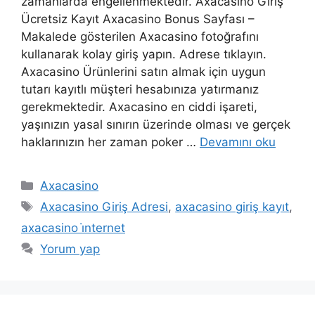
zamanlarda engellenmektedir. Axacasino Giriş
Ücretsiz Kayıt Axacasino Bonus Sayfası –
Makalede gösterilen Axacasino fotoğrafını
kullanarak kolay giriş yapın. Adrese tıklayın.
Axacasino Ürünlerini satın almak için uygun
tutarı kayıtlı müşteri hesabınıza yatırmanız
gerekmektedir. Axacasino en ciddi işareti,
yaşınızın yasal sınırın üzerinde olması ve gerçek
haklarınızın her zaman poker …
Devamını oku
Kategoriler
Axacasino
Etiketler
Axacasino Giriş Adresi
,
axacasino giriş kayıt
,
axacasino i̇nternet
Yorum yap