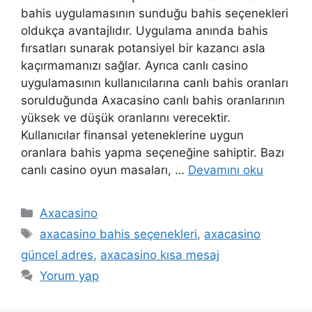
bahis uygulamasının sunduğu bahis seçenekleri
oldukça avantajlıdır. Uygulama anında bahis
fırsatları sunarak potansiyel bir kazancı asla
kaçırmamanızı sağlar. Ayrıca canlı casino
uygulamasının kullanıcılarına canlı bahis oranları
sorulduğunda Axacasino canlı bahis oranlarının
yüksek ve düşük oranlarını verecektir.
Kullanıcılar finansal yeteneklerine uygun
oranlara bahis yapma seçeneğine sahiptir. Bazı
canlı casino oyun masaları, …
Devamını oku
Kategoriler
Axacasino
Etiketler
axacasino bahis seçenekleri
,
axacasino
güncel adres
,
axacasino kısa mesaj
Yorum yap