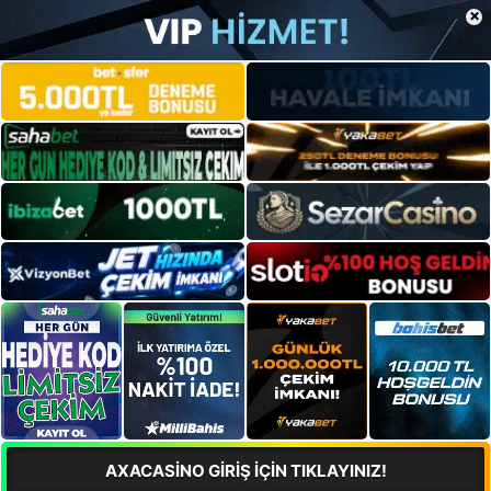
×
AXACASİNO GİRİŞ İÇİN TIKLAYINIZ!