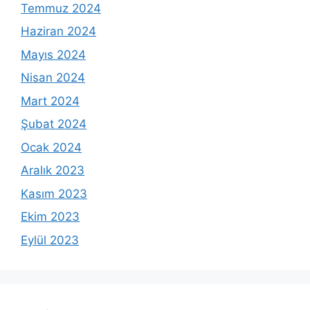
Temmuz 2024
Haziran 2024
Mayıs 2024
Nisan 2024
Mart 2024
Şubat 2024
Ocak 2024
Aralık 2023
Kasım 2023
Ekim 2023
Eylül 2023