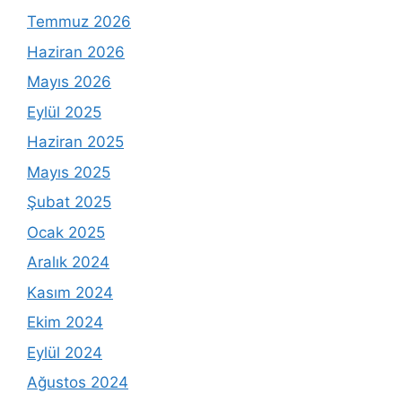
Temmuz 2026
Haziran 2026
Mayıs 2026
Eylül 2025
Haziran 2025
Mayıs 2025
Şubat 2025
Ocak 2025
Aralık 2024
Kasım 2024
Ekim 2024
Eylül 2024
Ağustos 2024