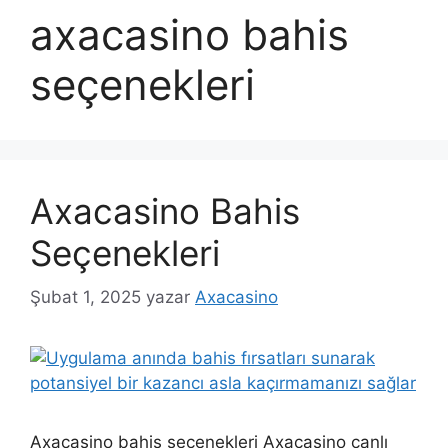
axacasino bahis
seçenekleri
Axacasino Bahis
Seçenekleri
Şubat 1, 2025
yazar
Axacasino
Axacasino bahis seçenekleri Axacasino canlı