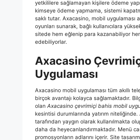
yetkililere sağlamayan kişilere ödeme yapı
kimseye ödeme yapmama, sistemi kapatma
saklı tutar. Axacasino, mobil uygulaması a
oyunları sunarak, bağlı kullanıcılara yükse
sitede hem eğlenip para kazanabiliyor hem
edebiliyorlar.
Axacasino Çevrimiç
Uygulaması
Axacasino mobil uygulaması tüm akıllı tele
birçok avantajı kolayca sağlamaktadır. Bil
olan
Axacasino çevrimiçi bahis mobil uyg
kesintisi durumlarında yatırım niteliğinde. 
tarafından yaygın olarak kullanılmakta olup,
daha da heyecanlandırmaktadır. Menü casino
promosyonların adlarını içerir. Site tasarı