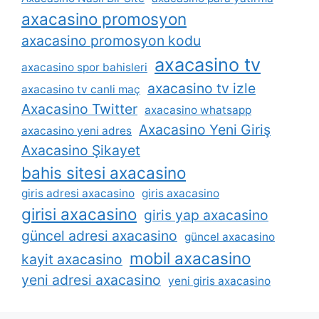
axacasino promosyon
axacasino promosyon kodu
axacasino tv
axacasino spor bahisleri
axacasino tv izle
axacasino tv canli maç
Axacasino Twitter
axacasino whatsapp
Axacasino Yeni Giriş
axacasino yeni adres
Axacasino Şikayet
bahis sitesi axacasino
giris adresi axacasino
giris axacasino
girisi axacasino
giris yap axacasino
güncel adresi axacasino
güncel axacasino
mobil axacasino
kayit axacasino
yeni adresi axacasino
yeni giris axacasino