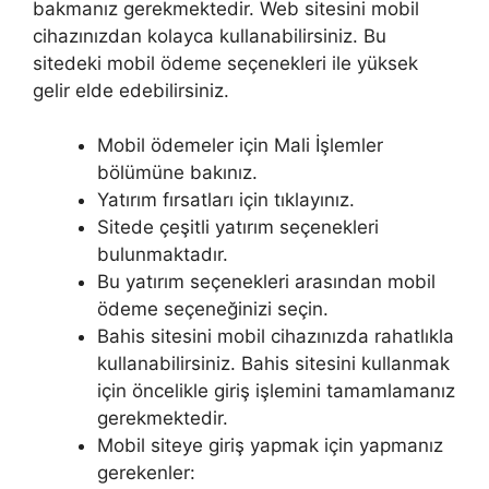
bakmanız gerekmektedir. Web sitesini mobil
cihazınızdan kolayca kullanabilirsiniz. Bu
sitedeki mobil ödeme seçenekleri ile yüksek
gelir elde edebilirsiniz.
Mobil ödemeler için Mali İşlemler
bölümüne bakınız.
Yatırım fırsatları için tıklayınız.
Sitede çeşitli yatırım seçenekleri
bulunmaktadır.
Bu yatırım seçenekleri arasından mobil
ödeme seçeneğinizi seçin.
Bahis sitesini mobil cihazınızda rahatlıkla
kullanabilirsiniz. Bahis sitesini kullanmak
için öncelikle giriş işlemini tamamlamanız
gerekmektedir.
Mobil siteye giriş yapmak için yapmanız
gerekenler: