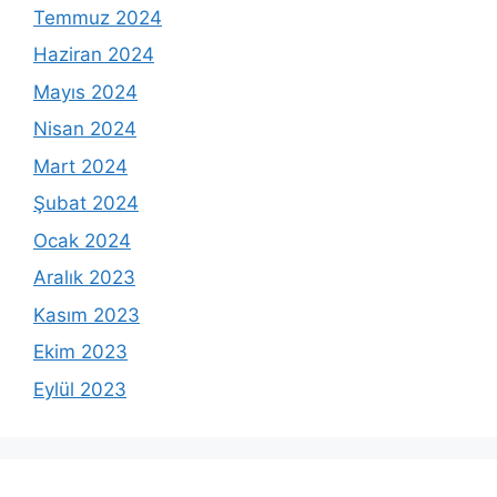
Temmuz 2024
Haziran 2024
Mayıs 2024
Nisan 2024
Mart 2024
Şubat 2024
Ocak 2024
Aralık 2023
Kasım 2023
Ekim 2023
Eylül 2023