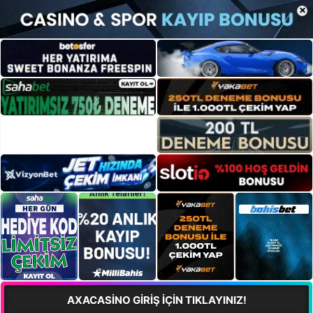
×
AXACASİNO GİRİŞ İÇİN TIKLAYINIZ!