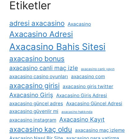
Etiketler
adresi axacasino
Axacasino
Axacasino Adresi
Axacasino Bahis Sitesi
axacasino bonus
axacasino canli maç izle
axacasino canlı yayın
axacasino casino oyunları
axacasino com
axacasino girisi
axacasino giris twitter
Axacasino Giriş
Axacasino Giriş Adresi
axacasino güncel adres
Axacasino Güncel Adresi
axacasino güvenlir mi
axacasino hakkında
Axacasino Kayıt
axacasino instagram
axacasino kaç oldu
axacasino maç i̇zleme
Axacasino Nasıl Bir Site
axacasino para yatirma