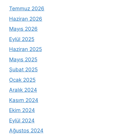
Temmuz 2026
Haziran 2026
Mayıs 2026
Eylül 2025
Haziran 2025
Mayıs 2025
Şubat 2025
Ocak 2025
Aralık 2024
Kasım 2024
Ekim 2024
Eylül 2024
Ağustos 2024