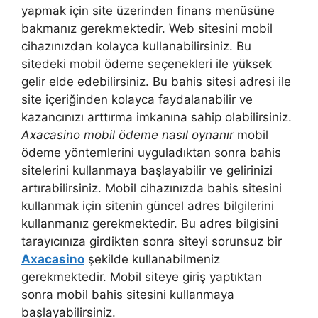
yapmak için site üzerinden finans menüsüne
bakmanız gerekmektedir. Web sitesini mobil
cihazınızdan kolayca kullanabilirsiniz. Bu
sitedeki mobil ödeme seçenekleri ile yüksek
gelir elde edebilirsiniz. Bu bahis sitesi adresi ile
site içeriğinden kolayca faydalanabilir ve
kazancınızı arttırma imkanına sahip olabilirsiniz.
Axacasino mobil ödeme nasıl oynanır
mobil
ödeme yöntemlerini uyguladıktan sonra bahis
sitelerini kullanmaya başlayabilir ve gelirinizi
artırabilirsiniz. Mobil cihazınızda bahis sitesini
kullanmak için sitenin güncel adres bilgilerini
kullanmanız gerekmektedir. Bu adres bilgisini
tarayıcınıza girdikten sonra siteyi sorunsuz bir
Axacasino
şekilde kullanabilmeniz
gerekmektedir. Mobil siteye giriş yaptıktan
sonra mobil bahis sitesini kullanmaya
başlayabilirsiniz.